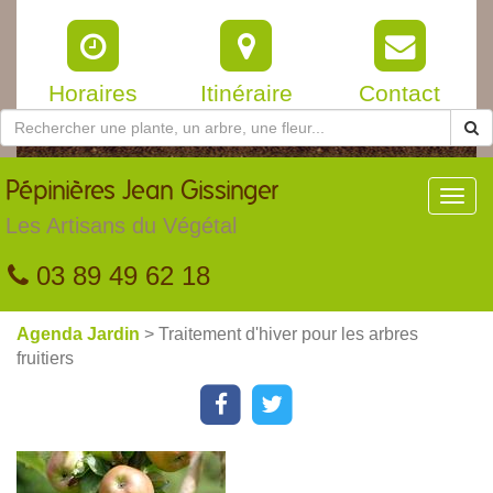
Horaires
Itinéraire
Contact
Pépinières
Jean Gissinger
Toggl
navig
Les Artisans du Végétal
03 89 49 62 18
Agenda Jardin
> Traitement d'hiver pour les arbres
fruitiers