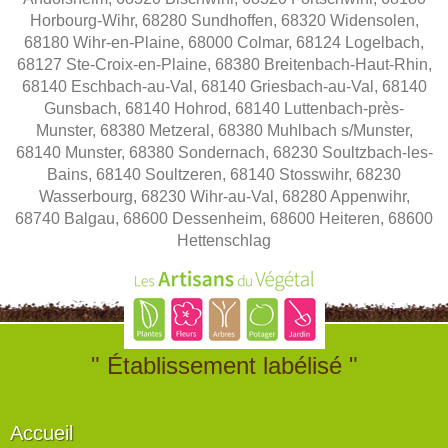
Horbourg-Wihr, 68280 Sundhoffen, 68320 Widensolen,
68180 Wihr-en-Plaine, 68000 Colmar, 68124 Logelbach,
68127 Ste-Croix-en-Plaine, 68380 Breitenbach-Haut-Rhin,
68140 Eschbach-au-Val, 68140 Griesbach-au-Val, 68140
Gunsbach, 68140 Hohrod, 68140 Luttenbach-près-
Munster, 68380 Metzeral, 68380 Muhlbach s/Munster,
68140 Munster, 68380 Sondernach, 68230 Soultzbach-les-
Bains, 68140 Soultzeren, 68140 Stosswihr, 68230
Wasserbourg, 68230 Wihr-au-Val, 68280 Appenwihr,
68740 Balgau, 68600 Dessenheim, 68600 Heiteren, 68600
Hettenschlag
" Établissement labélisé "
Accueil