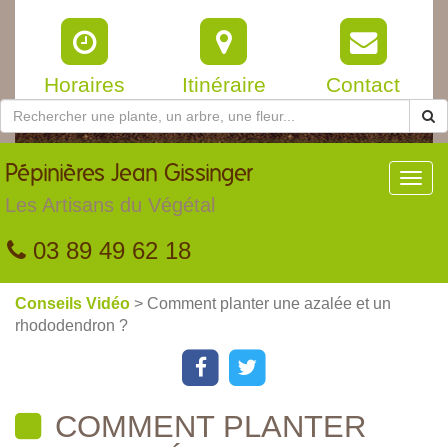
Horaires
Itinéraire
Contact
Pépinières
Jean Gissinger
Toggl
navig
Les Artisans du Végétal
03 89 49 62 18
Conseils Vidéo
> Comment planter une azalée et un
rhododendron ?
COMMENT PLANTER