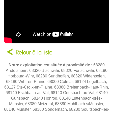
Retour à la liste
Notre exploitation est située à proximité de :
68280
Andolsheim, 68320 Bischwihr, 68320 Fortschwihr, 68180
Horbourg-Wihr, 68280 Sundhoffen, 68320 Widensolen,
68180 Wihr-en-Plaine, 68000 Colmar, 68124 Logelbach,
68127 Ste-Croix-en-Plaine, 68380 Breitenbach-Haut-Rhin,
68140 Eschbach-au-Val, 68140 Griesbach-au-Val, 68140
Gunsbach, 68140 Hohrod, 68140 Luttenbach-près-
Munster, 68380 Metzeral, 68380 Muhlbach s/Munster,
68140 Munster, 68380 Sondernach, 68230 Soultzbach-les-