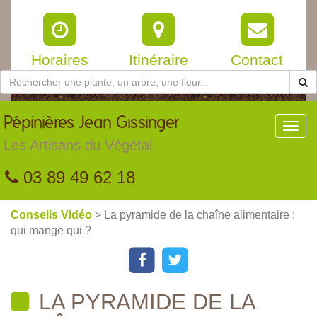
Horaires
Itinéraire
Contact
Pépinières
Jean Gissinger
Toggl
navig
Les Artisans du Végétal
03 89 49 62 18
Conseils Vidéo
> La pyramide de la chaîne alimentaire :
qui mange qui ?
LA PYRAMIDE DE LA