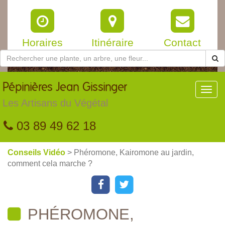
Horaires
Itinéraire
Contact
Pépinières
Jean Gissinger
Toggl
navig
Les Artisans du Végétal
03 89 49 62 18
Conseils Vidéo
> Phéromone, Kairomone au jardin,
comment cela marche ?
PHÉROMONE,