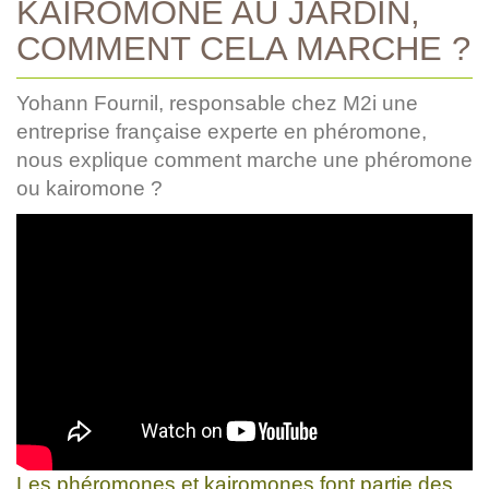
KAIROMONE AU JARDIN,
COMMENT CELA MARCHE ?
Yohann Fournil, responsable chez M2i une
entreprise française experte en phéromone,
nous explique comment marche une phéromone
ou kairomone ?
Les phéromones et kairomones font partie des