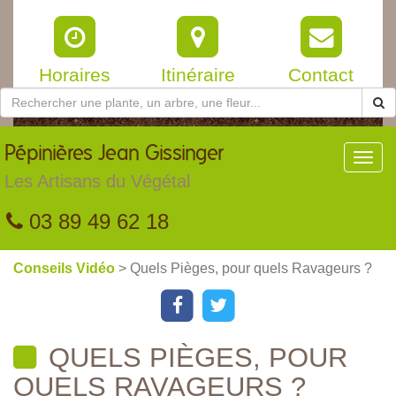
Horaires
Itinéraire
Contact
Pépinières
Jean Gissinger
Toggl
navig
Les Artisans du Végétal
03 89 49 62 18
Conseils Vidéo
> Quels Pièges, pour quels Ravageurs ?
QUELS PIÈGES, POUR
QUELS RAVAGEURS ?