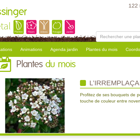
122 
ssinger
tal
sations
Animations
Agenda jardin
Plantes du mois
Coordo
Plantes
du mois
L’IRREMPLAÇA
Profitez de ses bouquets de pe
touche de couleur entre novem