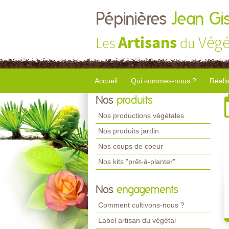
Pépinières
Jean Gi
Artisans
Végé
Les
du
Accueil
Qui sommes-nous ?
Réali
Nos
produits
Nos productions végétales
Nos produits jardin
Nos coups de coeur
Nos kits "prêt-à-planter"
Nos
engagements
Comment cultivons-nous ?
Label artisan du végétal