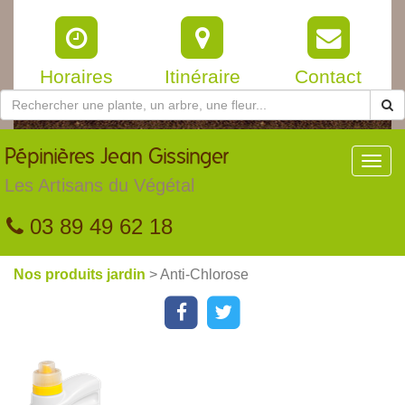
Horaires
Itinéraire
Contact
Pépinières
Jean Gissinger
Toggl
navig
Les Artisans du Végétal
03 89 49 62 18
Nos produits jardin
> Anti-Chlorose