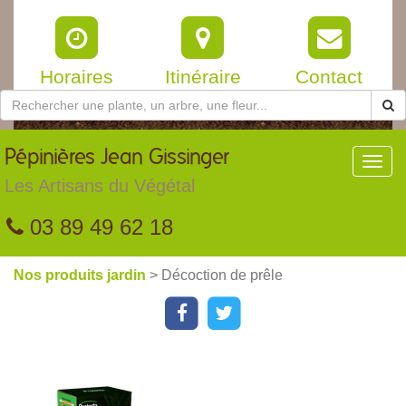
Horaires
Itinéraire
Contact
Pépinières
Jean Gissinger
Toggl
navig
Les Artisans du Végétal
03 89 49 62 18
Nos produits jardin
> Décoction de prêle