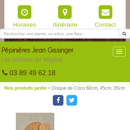
Horaires
Itinéraire
Contact
Pépinières
Jean Gissinger
Toggl
navig
Les Artisans du Végétal
03 89 49 62 18
Nos produits jardin
> Disque de Coco 60cm, 45cm, 35cm