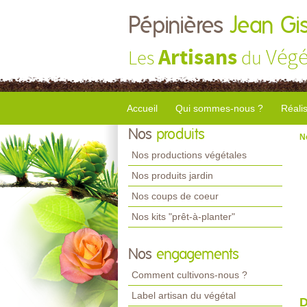
Pépinières
Jean Gi
Artisans
Végé
Les
du
Accueil
Qui sommes-nous ?
Réali
Nos
produits
N
Nos productions végétales
Nos produits jardin
Nos coups de coeur
Nos kits "prêt-à-planter"
Nos
engagements
Comment cultivons-nous ?
Label artisan du végétal
D