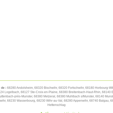
 de :
68280 Andolsheim, 68320 Bischwihr, 68320 Fortschwihr, 68180 Horbourg-Wi
24 Logelbach, 68127 Ste-Croix-en-Plaine, 68380 Breitenbach-Haut-Rhin, 68140 
ttenbach-près-Munster, 68380 Metzeral, 68380 Muhlbach s/Munster, 68140 Munst
sswihr, 68230 Wasserbourg, 68230 Wihr-au-Val, 68280 Appenwihr, 68740 Balgau, 
Hettenschlag