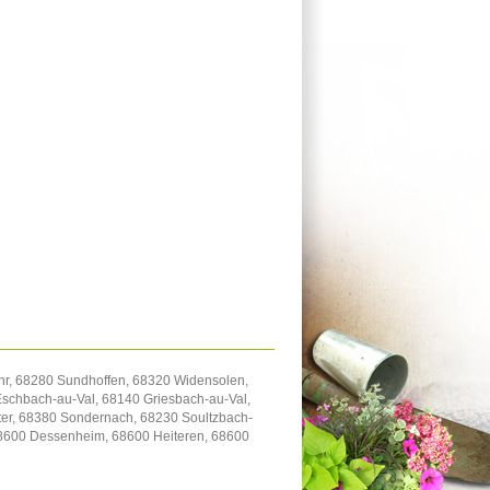
hr, 68280 Sundhoffen, 68320 Widensolen,
Eschbach-au-Val, 68140 Griesbach-au-Val,
er, 68380 Sondernach, 68230 Soultzbach-
68600 Dessenheim, 68600 Heiteren, 68600