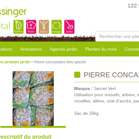
122 
ssinger
tal
sations
Animations
Agenda jardin
Plantes du mois
Coordo
os produits jardin
> Pierre concassées bleu glacier
PIERRE CONCA
Marque :
Secret Vert
Utilisation pour massifs, arbres,
rocailles, allées, voie d'accès, pa
Sac de 20kg
escriptif du produit